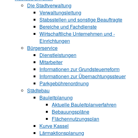
Die Stadtverwaltung
Verwaltungsleitung
Stabsstellen und ­sonstige Beauftragte
Bereiche und ­Fachdienste
Wírtschaftliche ­Unternehmen und ­
Einrichtungen
Bürgerservice
Dienstleistungen
Mitarbeiter
Informationen zur Grund‍steu‍er‍re‍form
Informationen zur Über‍nachtungssteuer
Parkgebührenordnung
Städtebau
Bauleitplanung
Aktuelle Bauleitplanverfahren
Bebauungspläne
Flächennutzungsplan
Kurve Kassel
Lärmaktionsplanung