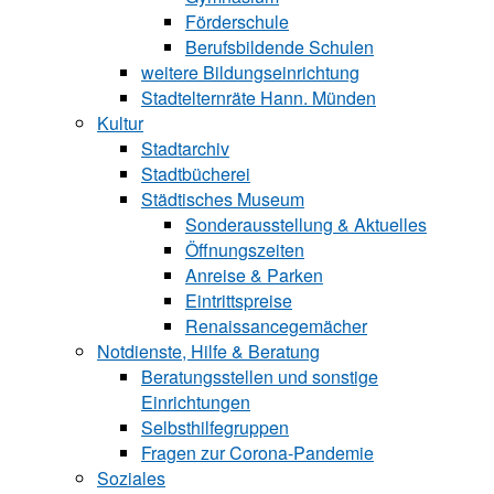
Förderschule
Berufsbildende Schu‍len
weitere Bildungseinrichtung
Stadtelternräte Hann. Münden
Kultur
Stadtarchiv
Stadtbücherei
Städtisches Museum
Sonderausstellung & Aktuelles
Öffnungszeiten
Anreise & Parken
Eintrittspreise
Renaissancegemächer
Notdienste, Hilfe & Be‍ra‍tung
Beratungsstellen und sonstige
Einrichtungen
Selbsthilfegruppen
Fragen zur Corona-Pandemie
Soziales