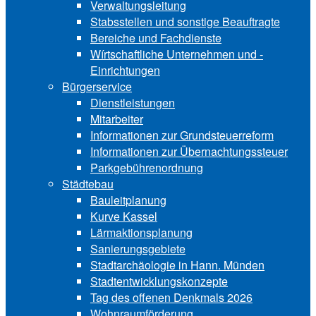
Verwaltungsleitung
Stabsstellen und ­sonstige Beauftragte
Bereiche und ­Fachdienste
Wírtschaftliche ­Unternehmen und ­
Einrichtungen
Bürgerservice
Dienstleistungen
Mitarbeiter
Informationen zur Grund‍steu‍er‍re‍form
Informationen zur Über‍nachtungssteuer
Parkgebührenordnung
Städtebau
Bauleitplanung
Kurve Kassel
Lärmaktionsplanung
Sanierungsgebiete
Stadtarchäologie in Hann. Münden
Stadtentwicklungskon‍zepte
Tag des offenen Denkmals 2026
Wohnraumförderung