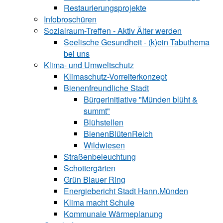
Restaurierungsprojekte
Infobroschüren
Sozialraum-Treffen - Aktiv Älter werden
Seelische Gesundheit - (k)ein Tabuthema
bei uns
Klima- und Umweltschutz
Klimaschutz-Vorreiterkonzept
Bienenfreundliche Stadt
Bürgerinitiative "Münden blüht &
summt"
Blühstellen
BienenBlütenReich
Wildwiesen
Straßenbeleuchtung
Schottergärten
Grün Blauer Ring
Energiebericht Stadt Hann.Münden
Klima macht Schule
Kommunale Wärmeplanung