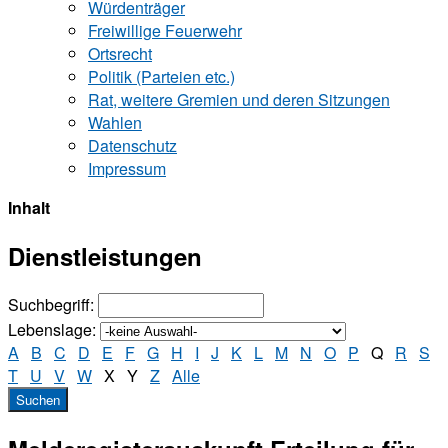
Würdenträger
Freiwillige Feuerwehr
Ortsrecht
Politik (Parteien etc.)
Rat, weitere Gremien und deren Sitzungen
Wahlen
Datenschutz
Impressum
Inhalt
Dienstleistungen
Suchbegriff:
Lebenslage:
A
B
C
D
E
F
G
H
I
J
K
L
M
N
O
P
Q
R
S
T
U
V
W
X
Y
Z
Alle