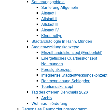
Sanierungsgebiete
Sanierung All‍ge‍mein
Altstadt I
Altstadt II
Altstadt III
Altstadt IV
Kinderrallye
Stadtarchäologie in Hann. Münden
Stadtentwicklungskon‍zepte
Einzelhandelskonzept (Endbericht)
Energetisches Quartierskonzept
Neumünden
Foresightkonzept
Integriertes Stadtentwicklungskonzept
Rahmenplanung Schlagden
Tourismuskonzept
Tag des offenen Denkmals 2026
Archiv
Wohnraumförderung
Regionales Raumordnungsprogramm