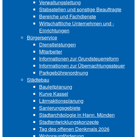
Verwaltungsleitung
Stabsstellen und ­sonstige Beauftragte
Bereiche und ­Fachdienste
Wírtschaftliche ­Unternehmen und ­
Einrichtungen
Bürgerservice
Dienstleistungen
Mitarbeiter
Informationen zur Grund‍steu‍er‍re‍form
Informationen zur Über‍nachtungssteuer
Parkgebührenordnung
Städtebau
Bauleitplanung
Kurve Kassel
Lärmaktionsplanung
Sanierungsgebiete
Stadtarchäologie in Hann. Münden
Stadtentwicklungskon‍zepte
Tag des offenen Denkmals 2026
Wohnraumförderung