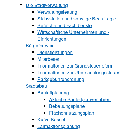
Die Stadtverwaltung
Verwaltungsleitung
Stabsstellen und ­sonstige Beauftragte
Bereiche und ­Fachdienste
Wírtschaftliche ­Unternehmen und ­
Einrichtungen
Bürgerservice
Dienstleistungen
Mitarbeiter
Informationen zur Grund‍steu‍er‍re‍form
Informationen zur Über‍nachtungssteuer
Parkgebührenordnung
Städtebau
Bauleitplanung
Aktuelle Bauleitplanverfahren
Bebauungspläne
Flächennutzungsplan
Kurve Kassel
Lärmaktionsplanung