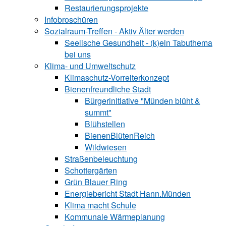
Restaurierungsprojekte
Infobroschüren
Sozialraum-Treffen - Aktiv Älter werden
Seelische Gesundheit - (k)ein Tabuthema
bei uns
Klima- und Umweltschutz
Klimaschutz-Vorreiterkonzept
Bienenfreundliche Stadt
Bürgerinitiative "Münden blüht &
summt"
Blühstellen
BienenBlütenReich
Wildwiesen
Straßenbeleuchtung
Schottergärten
Grün Blauer Ring
Energiebericht Stadt Hann.Münden
Klima macht Schule
Kommunale Wärmeplanung