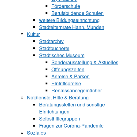
Förderschule
Berufsbildende Schu‍len
weitere Bildungseinrichtung
Stadtelternräte Hann. Münden
Kultur
Stadtarchiv
Stadtbücherei
Städtisches Museum
Sonderausstellung & Aktuelles
Öffnungszeiten
Anreise & Parken
Eintrittspreise
Renaissancegemächer
Notdienste, Hilfe & Be‍ra‍tung
Beratungsstellen und sonstige
Einrichtungen
Selbsthilfegruppen
Fragen zur Corona-Pandemie
Soziales