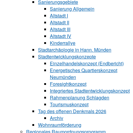
Sanierungsgebiete
Sanierung All‍ge‍mein
Altstadt I
Altstadt II
Altstadt III
Altstadt IV
Kinderrallye
Stadtarchäologie in Hann. Münden
Stadtentwicklungskon‍zepte
Einzelhandelskonzept (Endbericht)
Energetisches Quartierskonzept
Neumünden
Foresightkonzept
Integriertes Stadtentwicklungskonzept
Rahmenplanung Schlagden
Tourismuskonzept
Tag des offenen Denkmals 2026
Archiv
Wohnraumförderung
Regionales Raumordnungsprogramm