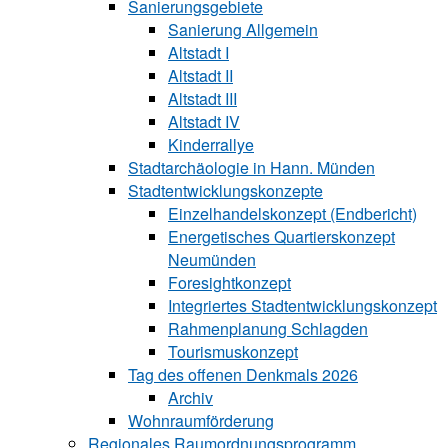
Sanierungsgebiete
Sanierung All‍ge‍mein
Altstadt I
Altstadt II
Altstadt III
Altstadt IV
Kinderrallye
Stadtarchäologie in Hann. Münden
Stadtentwicklungskon‍zepte
Einzelhandelskonzept (Endbericht)
Energetisches Quartierskonzept
Neumünden
Foresightkonzept
Integriertes Stadtentwicklungskonzept
Rahmenplanung Schlagden
Tourismuskonzept
Tag des offenen Denkmals 2026
Archiv
Wohnraumförderung
Regionales Raumordnungsprogramm