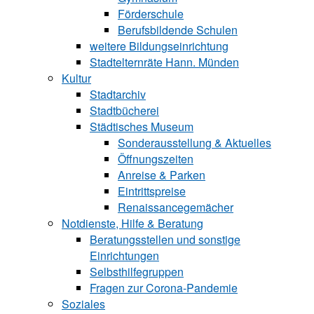
Förderschule
Berufsbildende Schu‍len
weitere Bildungseinrichtung
Stadtelternräte Hann. Münden
Kultur
Stadtarchiv
Stadtbücherei
Städtisches Museum
Sonderausstellung & Aktuelles
Öffnungszeiten
Anreise & Parken
Eintrittspreise
Renaissancegemächer
Notdienste, Hilfe & Be‍ra‍tung
Beratungsstellen und sonstige
Einrichtungen
Selbsthilfegruppen
Fragen zur Corona-Pandemie
Soziales