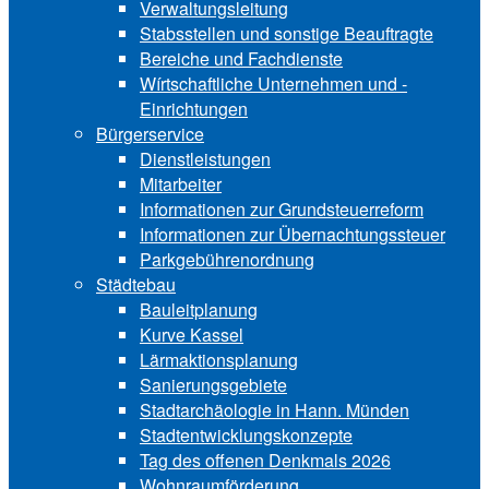
Verwaltungsleitung
Stabsstellen und ­sonstige Beauftragte
Bereiche und ­Fachdienste
Wírtschaftliche ­Unternehmen und ­
Einrichtungen
Bürgerservice
Dienstleistungen
Mitarbeiter
Informationen zur Grund‍steu‍er‍re‍form
Informationen zur Über‍nachtungssteuer
Parkgebührenordnung
Städtebau
Bauleitplanung
Kurve Kassel
Lärmaktionsplanung
Sanierungsgebiete
Stadtarchäologie in Hann. Münden
Stadtentwicklungskon‍zepte
Tag des offenen Denkmals 2026
Wohnraumförderung