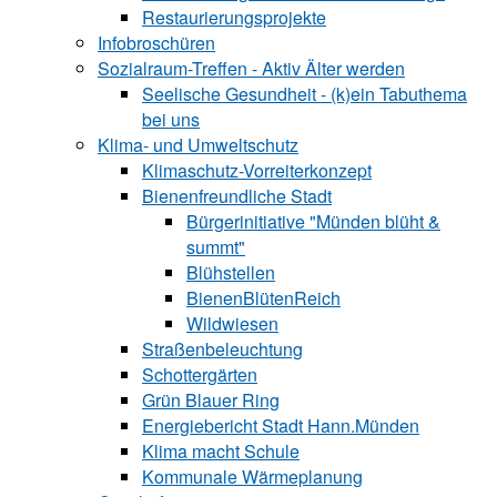
Restaurierungsprojekte
Infobroschüren
Sozialraum-Treffen - Aktiv Älter werden
Seelische Gesundheit - (k)ein Tabuthema
bei uns
Klima- und Umweltschutz
Klimaschutz-Vorreiterkonzept
Bienenfreundliche Stadt
Bürgerinitiative "Münden blüht &
summt"
Blühstellen
BienenBlütenReich
Wildwiesen
Straßenbeleuchtung
Schottergärten
Grün Blauer Ring
Energiebericht Stadt Hann.Münden
Klima macht Schule
Kommunale Wärmeplanung