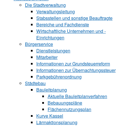
Die Stadtverwaltung
Verwaltungsleitung
Stabsstellen und ­sonstige Beauftragte
Bereiche und ­Fachdienste
Wírtschaftliche ­Unternehmen und ­
Einrichtungen
Bürgerservice
Dienstleistungen
Mitarbeiter
Informationen zur Grund‍steu‍er‍re‍form
Informationen zur Über‍nachtungssteuer
Parkgebührenordnung
Städtebau
Bauleitplanung
Aktuelle Bauleitplanverfahren
Bebauungspläne
Flächennutzungsplan
Kurve Kassel
Lärmaktionsplanung