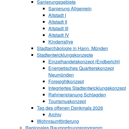
Sanierungsgebiete
Sanierung All‍ge‍mein
Altstadt I
Altstadt II
Altstadt III
Altstadt IV
Kinderrallye
Stadtarchäologie in Hann. Münden
Stadtentwicklungskon‍zepte
Einzelhandelskonzept (Endbericht)
Energetisches Quartierskonzept
Neumünden
Foresightkonzept
Integriertes Stadtentwicklungskonzept
Rahmenplanung Schlagden
Tourismuskonzept
Tag des offenen Denkmals 2026
Archiv
Wohnraumförderung
Regionales Raumordnungsprogramm