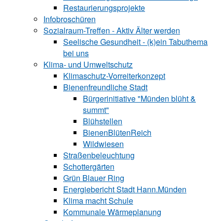
Restaurierungsprojekte
Infobroschüren
Sozialraum-Treffen - Aktiv Älter werden
Seelische Gesundheit - (k)ein Tabuthema
bei uns
Klima- und Umweltschutz
Klimaschutz-Vorreiterkonzept
Bienenfreundliche Stadt
Bürgerinitiative "Münden blüht &
summt"
Blühstellen
BienenBlütenReich
Wildwiesen
Straßenbeleuchtung
Schottergärten
Grün Blauer Ring
Energiebericht Stadt Hann.Münden
Klima macht Schule
Kommunale Wärmeplanung