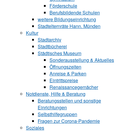
Förderschule
Berufsbildende Schu‍len
weitere Bildungseinrichtung
Stadtelternräte Hann. Münden
Kultur
Stadtarchiv
Stadtbücherei
Städtisches Museum
Sonderausstellung & Aktuelles
Öffnungszeiten
Anreise & Parken
Eintrittspreise
Renaissancegemächer
Notdienste, Hilfe & Be‍ra‍tung
Beratungsstellen und sonstige
Einrichtungen
Selbsthilfegruppen
Fragen zur Corona-Pandemie
Soziales