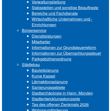
Verwaltungsleitung
Stabsstellen und ­sonstige Beauftragte
Bereiche und ­Fachdienste
Wírtschaftliche ­Unternehmen und ­
Einrichtungen
Bürgerservice
Dienstleistungen
Mitarbeiter
Informationen zur Grund‍steu‍er‍re‍form
Informationen zur Über‍nachtungssteuer
Parkgebührenordnung
Städtebau
Bauleitplanung
Kurve Kassel
Lärmaktionsplanung
Sanierungsgebiete
Stadtarchäologie in Hann. Münden
Stadtentwicklungskon‍zepte
Tag des offenen Denkmals 2026
Wohnraumförderung