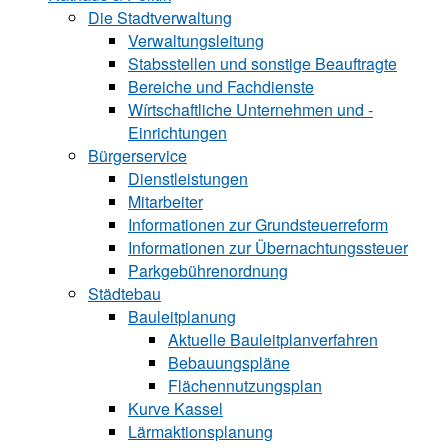
Die Stadtverwaltung
Verwaltungsleitung
Stabsstellen und ­sonstige Beauftragte
Bereiche und ­Fachdienste
Wírtschaftliche ­Unternehmen und ­
Einrichtungen
Bürgerservice
Dienstleistungen
Mitarbeiter
Informationen zur Grund‍steu‍er‍re‍form
Informationen zur Über‍nachtungssteuer
Parkgebührenordnung
Städtebau
Bauleitplanung
Aktuelle Bauleitplanverfahren
Bebauungspläne
Flächennutzungsplan
Kurve Kassel
Lärmaktionsplanung