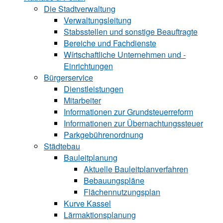
Die Stadtverwaltung
Verwaltungsleitung
Stabsstellen und ­sonstige Beauftragte
Bereiche und ­Fachdienste
Wírtschaftliche ­Unternehmen und ­
Einrichtungen
Bürgerservice
Dienstleistungen
Mitarbeiter
Informationen zur Grund‍steu‍er‍re‍form
Informationen zur Über‍nachtungssteuer
Parkgebührenordnung
Städtebau
Bauleitplanung
Aktuelle Bauleitplanverfahren
Bebauungspläne
Flächennutzungsplan
Kurve Kassel
Lärmaktionsplanung