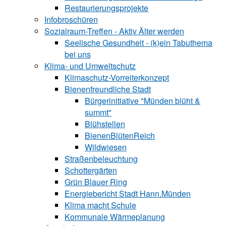
Restaurierungsprojekte
Infobroschüren
Sozialraum-Treffen - Aktiv Älter werden
Seelische Gesundheit - (k)ein Tabuthema
bei uns
Klima- und Umweltschutz
Klimaschutz-Vorreiterkonzept
Bienenfreundliche Stadt
Bürgerinitiative "Münden blüht &
summt"
Blühstellen
BienenBlütenReich
Wildwiesen
Straßenbeleuchtung
Schottergärten
Grün Blauer Ring
Energiebericht Stadt Hann.Münden
Klima macht Schule
Kommunale Wärmeplanung