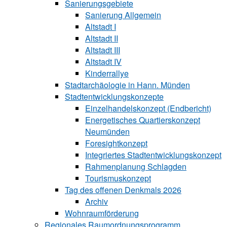
Sanierungsgebiete
Sanierung All‍ge‍mein
Altstadt I
Altstadt II
Altstadt III
Altstadt IV
Kinderrallye
Stadtarchäologie in Hann. Münden
Stadtentwicklungskon‍zepte
Einzelhandelskonzept (Endbericht)
Energetisches Quartierskonzept
Neumünden
Foresightkonzept
Integriertes Stadtentwicklungskonzept
Rahmenplanung Schlagden
Tourismuskonzept
Tag des offenen Denkmals 2026
Archiv
Wohnraumförderung
Regionales Raumordnungsprogramm