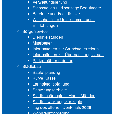
Verwaltungsleitung
Stabsstellen und ­sonstige Beauftragte
Bereiche und ­Fachdienste
Wírtschaftliche ­Unternehmen und ­
Einrichtungen
Bürgerservice
Dienstleistungen
Mitarbeiter
Informationen zur Grund‍steu‍er‍re‍form
Informationen zur Über‍nachtungssteuer
Parkgebührenordnung
Städtebau
Bauleitplanung
Kurve Kassel
Lärmaktionsplanung
Sanierungsgebiete
Stadtarchäologie in Hann. Münden
Stadtentwicklungskon‍zepte
Tag des offenen Denkmals 2026
Wohnraumförderung