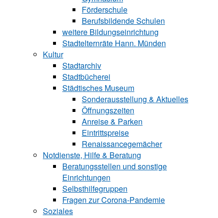
Förderschule
Berufsbildende Schu‍len
weitere Bildungseinrichtung
Stadtelternräte Hann. Münden
Kultur
Stadtarchiv
Stadtbücherei
Städtisches Museum
Sonderausstellung & Aktuelles
Öffnungszeiten
Anreise & Parken
Eintrittspreise
Renaissancegemächer
Notdienste, Hilfe & Be‍ra‍tung
Beratungsstellen und sonstige
Einrichtungen
Selbsthilfegruppen
Fragen zur Corona-Pandemie
Soziales