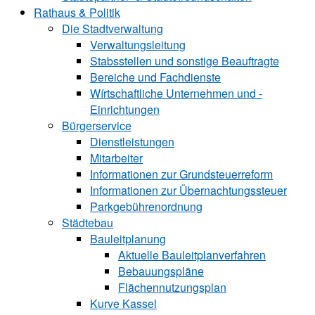
Rathaus & Politik
Die Stadtverwaltung
Verwaltungsleitung
Stabsstellen und ­sonstige Beauftragte
Bereiche und ­Fachdienste
Wírtschaftliche ­Unternehmen und ­
Einrichtungen
Bürgerservice
Dienstleistungen
Mitarbeiter
Informationen zur Grund‍steu‍er‍re‍form
Informationen zur Über‍nachtungssteuer
Parkgebührenordnung
Städtebau
Bauleitplanung
Aktuelle Bauleitplanverfahren
Bebauungspläne
Flächennutzungsplan
Kurve Kassel