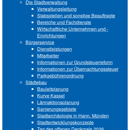
Die Stadtverwaltung
Verwaltungsleitung
Stabsstellen und ­sonstige Beauftragte
Bereiche und ­Fachdienste
Wírtschaftliche ­Unternehmen und ­
Einrichtungen
Bürgerservice
Dienstleistungen
Mitarbeiter
Informationen zur Grund‍steu‍er‍re‍form
Informationen zur Über‍nachtungssteuer
Parkgebührenordnung
Städtebau
Bauleitplanung
Kurve Kassel
Lärmaktionsplanung
Sanierungsgebiete
Stadtarchäologie in Hann. Münden
Stadtentwicklungskon‍zepte
Tag des offenen Denkmals 2026