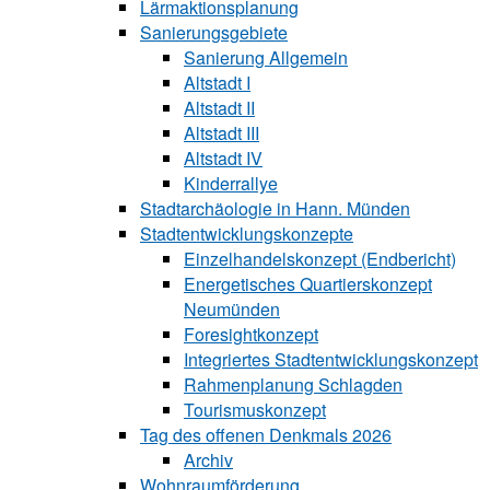
Lärmaktionsplanung
Sanierungsgebiete
Sanierung All‍ge‍mein
Altstadt I
Altstadt II
Altstadt III
Altstadt IV
Kinderrallye
Stadtarchäologie in Hann. Münden
Stadtentwicklungskon‍zepte
Einzelhandelskonzept (Endbericht)
Energetisches Quartierskonzept
Neumünden
Foresightkonzept
Integriertes Stadtentwicklungskonzept
Rahmenplanung Schlagden
Tourismuskonzept
Tag des offenen Denkmals 2026
Archiv
Wohnraumförderung