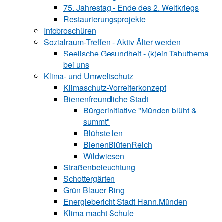
75. Jahrestag - Ende des 2. Weltkriegs
Restaurierungsprojekte
Infobroschüren
Sozialraum-Treffen - Aktiv Älter werden
Seelische Gesundheit - (k)ein Tabuthema
bei uns
Klima- und Umweltschutz
Klimaschutz-Vorreiterkonzept
Bienenfreundliche Stadt
Bürgerinitiative "Münden blüht &
summt"
Blühstellen
BienenBlütenReich
Wildwiesen
Straßenbeleuchtung
Schottergärten
Grün Blauer Ring
Energiebericht Stadt Hann.Münden
Klima macht Schule