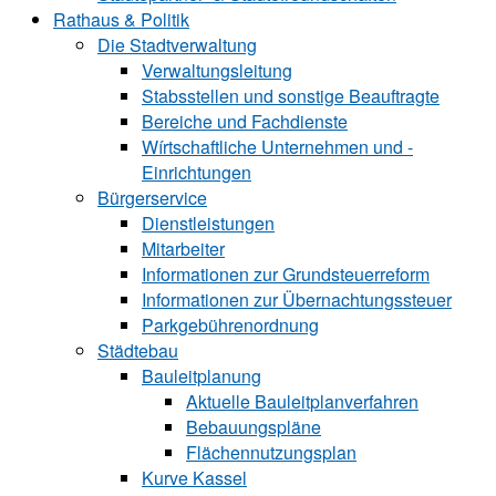
Rathaus & Politik
Die Stadtverwaltung
Verwaltungsleitung
Stabsstellen und ­sonstige Beauftragte
Bereiche und ­Fachdienste
Wírtschaftliche ­Unternehmen und ­
Einrichtungen
Bürgerservice
Dienstleistungen
Mitarbeiter
Informationen zur Grund‍steu‍er‍re‍form
Informationen zur Über‍nachtungssteuer
Parkgebührenordnung
Städtebau
Bauleitplanung
Aktuelle Bauleitplanverfahren
Bebauungspläne
Flächennutzungsplan
Kurve Kassel