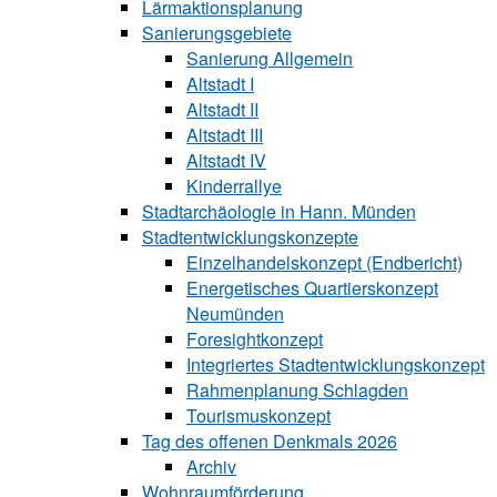
Lärmaktionsplanung
Sanierungsgebiete
Sanierung All‍ge‍mein
Altstadt I
Altstadt II
Altstadt III
Altstadt IV
Kinderrallye
Stadtarchäologie in Hann. Münden
Stadtentwicklungskon‍zepte
Einzelhandelskonzept (Endbericht)
Energetisches Quartierskonzept
Neumünden
Foresightkonzept
Integriertes Stadtentwicklungskonzept
Rahmenplanung Schlagden
Tourismuskonzept
Tag des offenen Denkmals 2026
Archiv
Wohnraumförderung