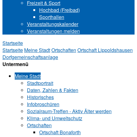
Freizeit & Sport
Hochbad (Freibad)
Sporthallen
Veranstaltungskalender
Veranstaltungen melden
Startseite
Startseite
Meine Stadt
Ortschaften
Ortschaft Lip‍polds‍hau‍sen
Dorfgemeinschaftsanlage
Untermenü
Meine Stadt
Stadtportrait
Daten, Zahlen & Fakten
Historisches
Infobroschüren
Sozialraum-Treffen - Aktiv Älter werden
Klima- und Umweltschutz
Ortschaften
Ortschaft Bonaforth