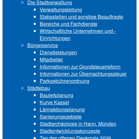
Die Stadtverwaltung
Verwaltungsleitung
Stabsstellen und ­sonstige Beauftragte
Bereiche und ­Fachdienste
Wírtschaftliche ­Unternehmen und ­
Einrichtungen
Bürgerservice
Dienstleistungen
Mitarbeiter
Informationen zur Grund‍steu‍er‍re‍form
Informationen zur Über‍nachtungssteuer
Parkgebührenordnung
Städtebau
Bauleitplanung
Kurve Kassel
Lärmaktionsplanung
Sanierungsgebiete
Stadtarchäologie in Hann. Münden
Stadtentwicklungskon‍zepte
Tag des offenen Denkmals 2026