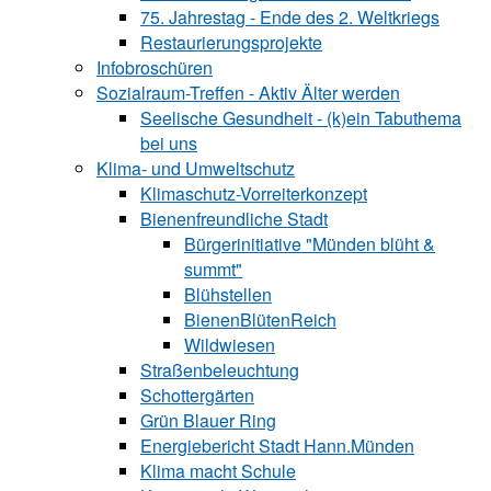
75. Jahrestag - Ende des 2. Weltkriegs
Restaurierungsprojekte
Infobroschüren
Sozialraum-Treffen - Aktiv Älter werden
Seelische Gesundheit - (k)ein Tabuthema
bei uns
Klima- und Umweltschutz
Klimaschutz-Vorreiterkonzept
Bienenfreundliche Stadt
Bürgerinitiative "Münden blüht &
summt"
Blühstellen
BienenBlütenReich
Wildwiesen
Straßenbeleuchtung
Schottergärten
Grün Blauer Ring
Energiebericht Stadt Hann.Münden
Klima macht Schule