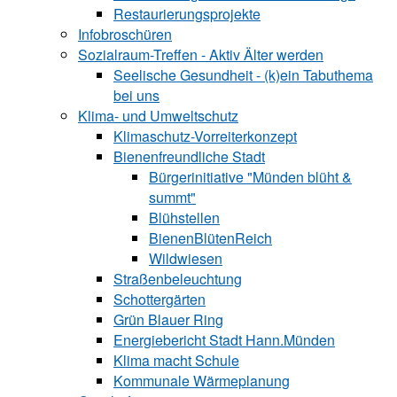
Restaurierungsprojekte
Infobroschüren
Sozialraum-Treffen - Aktiv Älter werden
Seelische Gesundheit - (k)ein Tabuthema
bei uns
Klima- und Umweltschutz
Klimaschutz-Vorreiterkonzept
Bienenfreundliche Stadt
Bürgerinitiative "Münden blüht &
summt"
Blühstellen
BienenBlütenReich
Wildwiesen
Straßenbeleuchtung
Schottergärten
Grün Blauer Ring
Energiebericht Stadt Hann.Münden
Klima macht Schule
Kommunale Wärmeplanung