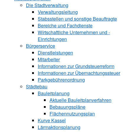
Die Stadtverwaltung
Verwaltungsleitung
Stabsstellen und ­sonstige Beauftragte
Bereiche und ­Fachdienste
Wírtschaftliche ­Unternehmen und ­
Einrichtungen
Bürgerservice
Dienstleistungen
Mitarbeiter
Informationen zur Grund‍steu‍er‍re‍form
Informationen zur Über‍nachtungssteuer
Parkgebührenordnung
Städtebau
Bauleitplanung
Aktuelle Bauleitplanverfahren
Bebauungspläne
Flächennutzungsplan
Kurve Kassel
Lärmaktionsplanung