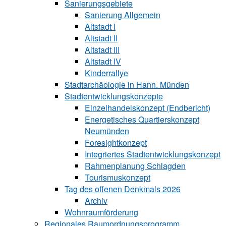
Sanierungsgebiete
Sanierung All‍ge‍mein
Altstadt I
Altstadt II
Altstadt III
Altstadt IV
Kinderrallye
Stadtarchäologie in Hann. Münden
Stadtentwicklungskon‍zepte
Einzelhandelskonzept (Endbericht)
Energetisches Quartierskonzept
Neumünden
Foresightkonzept
Integriertes Stadtentwicklungskonzept
Rahmenplanung Schlagden
Tourismuskonzept
Tag des offenen Denkmals 2026
Archiv
Wohnraumförderung
Regionales Raumordnungsprogramm