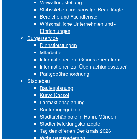
Verwaltungsleitung
Stabsstellen und ­sonstige Beauftragte
Bereiche und ­Fachdienste
Wírtschaftliche ­Unternehmen und ­
Einrichtungen
Bürgerservice
Dienstleistungen
Mitarbeiter
Informationen zur Grund‍steu‍er‍re‍form
Informationen zur Über‍nachtungssteuer
Parkgebührenordnung
Städtebau
Bauleitplanung
Kurve Kassel
Lärmaktionsplanung
Sanierungsgebiete
Stadtarchäologie in Hann. Münden
Stadtentwicklungskon‍zepte
Tag des offenen Denkmals 2026
Wohnraumförderung