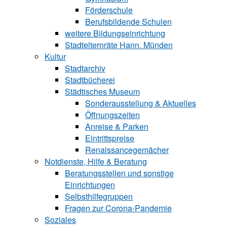
Förderschule
Berufsbildende Schu‍len
weitere Bildungseinrichtung
Stadtelternräte Hann. Münden
Kultur
Stadtarchiv
Stadtbücherei
Städtisches Museum
Sonderausstellung & Aktuelles
Öffnungszeiten
Anreise & Parken
Eintrittspreise
Renaissancegemächer
Notdienste, Hilfe & Be‍ra‍tung
Beratungsstellen und sonstige
Einrichtungen
Selbsthilfegruppen
Fragen zur Corona-Pandemie
Soziales