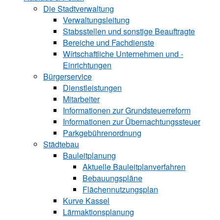
Die Stadtverwaltung
Verwaltungsleitung
Stabsstellen und ­sonstige Beauftragte
Bereiche und ­Fachdienste
Wírtschaftliche ­Unternehmen und ­
Einrichtungen
Bürgerservice
Dienstleistungen
Mitarbeiter
Informationen zur Grund‍steu‍er‍re‍form
Informationen zur Über‍nachtungssteuer
Parkgebührenordnung
Städtebau
Bauleitplanung
Aktuelle Bauleitplanverfahren
Bebauungspläne
Flächennutzungsplan
Kurve Kassel
Lärmaktionsplanung