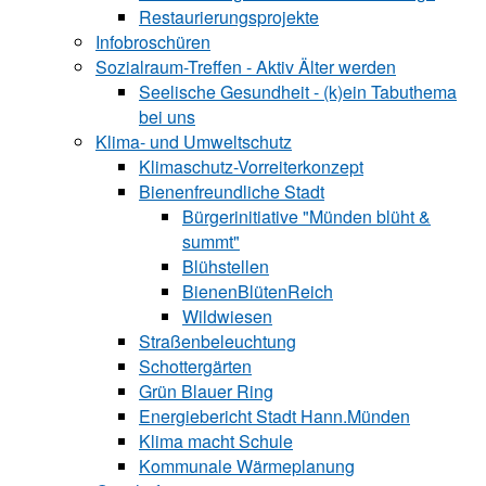
Restaurierungsprojekte
Infobroschüren
Sozialraum-Treffen - Aktiv Älter werden
Seelische Gesundheit - (k)ein Tabuthema
bei uns
Klima- und Umweltschutz
Klimaschutz-Vorreiterkonzept
Bienenfreundliche Stadt
Bürgerinitiative "Münden blüht &
summt"
Blühstellen
BienenBlütenReich
Wildwiesen
Straßenbeleuchtung
Schottergärten
Grün Blauer Ring
Energiebericht Stadt Hann.Münden
Klima macht Schule
Kommunale Wärmeplanung