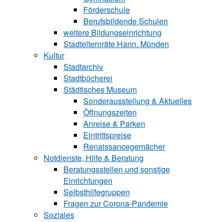
Förderschule
Berufsbildende Schu‍len
weitere Bildungseinrichtung
Stadtelternräte Hann. Münden
Kultur
Stadtarchiv
Stadtbücherei
Städtisches Museum
Sonderausstellung & Aktuelles
Öffnungszeiten
Anreise & Parken
Eintrittspreise
Renaissancegemächer
Notdienste, Hilfe & Be‍ra‍tung
Beratungsstellen und sonstige
Einrichtungen
Selbsthilfegruppen
Fragen zur Corona-Pandemie
Soziales