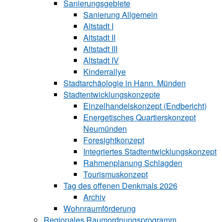
Sanierungsgebiete
Sanierung All‍ge‍mein
Altstadt I
Altstadt II
Altstadt III
Altstadt IV
Kinderrallye
Stadtarchäologie in Hann. Münden
Stadtentwicklungskon‍zepte
Einzelhandelskonzept (Endbericht)
Energetisches Quartierskonzept
Neumünden
Foresightkonzept
Integriertes Stadtentwicklungskonzept
Rahmenplanung Schlagden
Tourismuskonzept
Tag des offenen Denkmals 2026
Archiv
Wohnraumförderung
Regionales Raumordnungsprogramm