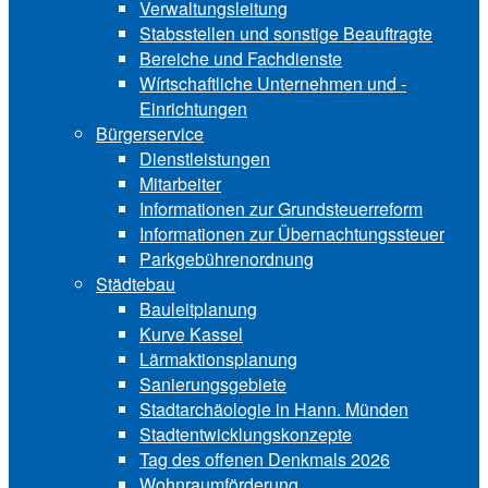
Verwaltungsleitung
Stabsstellen und ­sonstige Beauftragte
Bereiche und ­Fachdienste
Wírtschaftliche ­Unternehmen und ­
Einrichtungen
Bürgerservice
Dienstleistungen
Mitarbeiter
Informationen zur Grund‍steu‍er‍re‍form
Informationen zur Über‍nachtungssteuer
Parkgebührenordnung
Städtebau
Bauleitplanung
Kurve Kassel
Lärmaktionsplanung
Sanierungsgebiete
Stadtarchäologie in Hann. Münden
Stadtentwicklungskon‍zepte
Tag des offenen Denkmals 2026
Wohnraumförderung