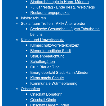
Stadtarchäologie in Hann. Münden
75. Jahrestag - Ende des 2. Weltkriegs
Restaurierungsprojekte
Infobroschüren
Sozialraum-Treffen - Aktiv Älter werden
Seelische Gesundheit - (k)ein Tabuthema
bei uns
Klima- und Umweltschutz
Klimaschutz-Vorreiterkonzept
Bienenfreundliche Stadt
Straßenbeleuchtung
Schottergärten
Grün Blauer Ring
Energiebericht Stadt Hann.Münden
Klima macht Schule
Kommunale Wärmeplanung
Ortschaften
Ortschaft Bonaforth
Ortschaft Gimte
Ortschaft Hedemünden