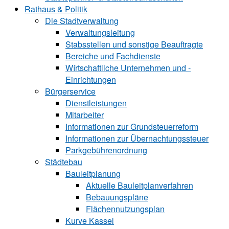
Rathaus & Politik
Die Stadtverwaltung
Verwaltungsleitung
Stabsstellen und ­sonstige Beauftragte
Bereiche und ­Fachdienste
Wírtschaftliche ­Unternehmen und ­
Einrichtungen
Bürgerservice
Dienstleistungen
Mitarbeiter
Informationen zur Grund‍steu‍er‍re‍form
Informationen zur Über‍nachtungssteuer
Parkgebührenordnung
Städtebau
Bauleitplanung
Aktuelle Bauleitplanverfahren
Bebauungspläne
Flächennutzungsplan
Kurve Kassel