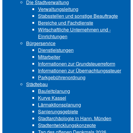
Die Stadtverwaltung
Verwaltungsleitung
Stabsstellen und ­sonstige Beauftragte
Bereiche und ­Fachdienste
Wírtschaftliche ­Unternehmen und ­
Einrichtungen
Bürgerservice
Dienstleistungen
Mitarbeiter
Informationen zur Grund‍steu‍er‍re‍form
Informationen zur Über‍nachtungssteuer
Parkgebührenordnung
Städtebau
Bauleitplanung
Kurve Kassel
Lärmaktionsplanung
Sanierungsgebiete
Stadtarchäologie in Hann. Münden
Stadtentwicklungskon‍zepte
Tag des offenen Denkmals 2026