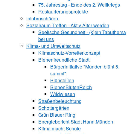
75. Jahrestag - Ende des 2. Weltkriegs
Restaurierungsprojekte
Infobroschüren
Sozialraum-Treffen - Aktiv Älter werden
Seelische Gesundheit - (k)ein Tabuthema
bei uns
Klima- und Umweltschutz
Klimaschutz-Vorreiterkonzept
Bienenfreundliche Stadt
Bürgerinitiative "Münden blüht &
summt"
Blühstellen
BienenBlütenReich
Wildwiesen
Straßenbeleuchtung
Schottergärten
Grün Blauer Ring
Energiebericht Stadt Hann.Münden
Klima macht Schule