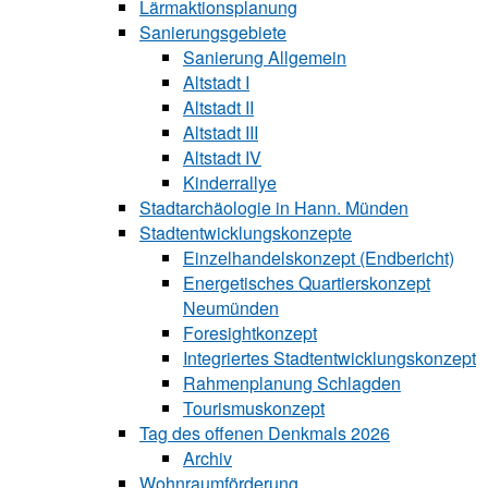
Lärmaktionsplanung
Sanierungsgebiete
Sanierung All‍ge‍mein
Altstadt I
Altstadt II
Altstadt III
Altstadt IV
Kinderrallye
Stadtarchäologie in Hann. Münden
Stadtentwicklungskon‍zepte
Einzelhandelskonzept (Endbericht)
Energetisches Quartierskonzept
Neumünden
Foresightkonzept
Integriertes Stadtentwicklungskonzept
Rahmenplanung Schlagden
Tourismuskonzept
Tag des offenen Denkmals 2026
Archiv
Wohnraumförderung