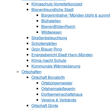
Klimaschutz-Vorreiterkonzept
Bienenfreundliche Stadt
Bürgerinitiative "Münden blüht & summt
Blühstellen
BienenBlütenReich
Wildwiesen
Straßenbeleuchtung
Schottergärten
Grün Blauer Ring
Energiebericht Stadt Hann.Münden
Klima macht Schule
Kommunale Wärmeplanung
Ortschaften
Ortschaft Bonaforth
Ortsbürgermeister
Ortsheimatpflegerin
Dorfgemeinschaftshaus
Vereine & Verbände
Ortschaft Gimte