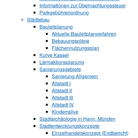
Informationen zur Über‍nachtungssteuer
Parkgebührenordnung
Städtebau
Bauleitplanung
Aktuelle Bauleitplanverfahren
Bebauungspläne
Flächennutzungsplan
Kurve Kassel
Lärmaktionsplanung
Sanierungsgebiete
Sanierung All‍ge‍mein
Altstadt I
Altstadt II
Altstadt III
Altstadt IV
Kinderrallye
Stadtarchäologie in Hann. Münden
Stadtentwicklungskon‍zepte
Einzelhandelskonzept (Endbericht)