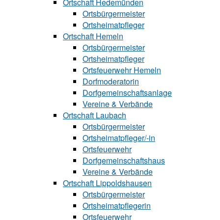
Ortschaft Hedemünden
Ortsbürgermeister
Ortsheimatpfleger
Ortschaft Hemeln
Ortsbürgermeister
Ortsheimatpfleger
Ortsfeuerwehr Hemeln
Dorfmoderatorin
Dorfgemeinschaftsanlage
Vereine & Verbände
Ortschaft Laubach
Ortsbürgermeister
Ortsheimatpfle‍ger/-in
Ortsfeuerwehr
Dorfgemeinschaftshaus
Vereine & Verbände
Ortschaft Lip‍polds‍hau‍sen
Ortsbürgermeister
Ortsheimatpflegerin
Ortsfeuerwehr